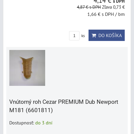
4,14 €
s DPH
4,87 €
s DPH
Zľava 0,73 €
1,66 €
s DPH
/ bm
DO KOŠÍKA
ks
Vnútorný roh Cezar PREMIUM Dub Newport
M181 (6601811)
Dostupnosť:
do 3 dní