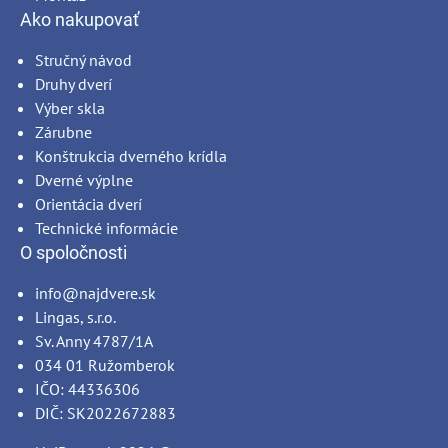
Ako nakupovať
Stručný návod
Druhy dverí
Výber skla
Zárubne
Konštrukcia dverného krídla
Dverné výplne
Orientácia dverí
Technické informácie
O spoločnosti
info@najdvere.sk
Lingas, s.r.o.
Sv. Anny 4787/1A
034 01 Ružomberok
IČO: 44336306
DIČ: SK2022672883