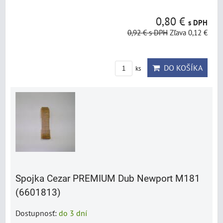
0,80 €
s DPH
0,92 €
s DPH
Zľava 0,12 €
DO KOŠÍKA
ks
Spojka Cezar PREMIUM Dub Newport M181
(6601813)
Dostupnosť:
do 3 dní