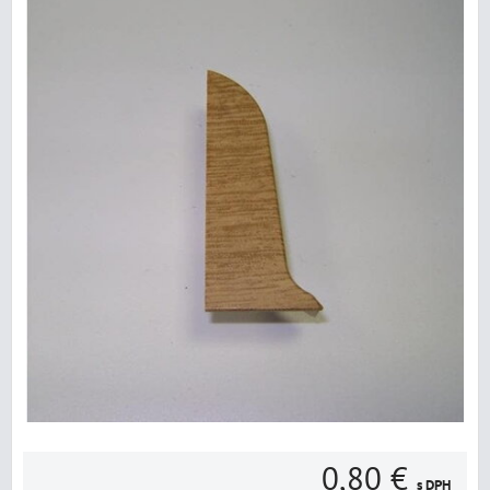
0,80 €
s DPH