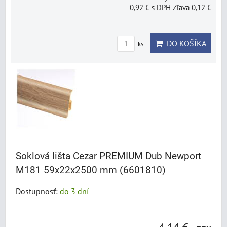
0,92 €
s DPH
Zľava 0,12 €
DO KOŠÍKA
ks
Soklová lišta Cezar PREMIUM Dub Newport
M181 59x22x2500 mm (6601810)
Dostupnosť:
do 3 dní