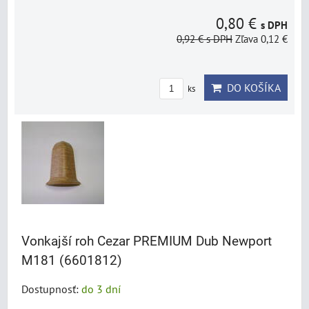
0,80 €
s DPH
0,92 €
s DPH
Zľava 0,12 €
DO KOŠÍKA
ks
Vonkajší roh Cezar PREMIUM Dub Newport
M181 (6601812)
Dostupnosť:
do 3 dní