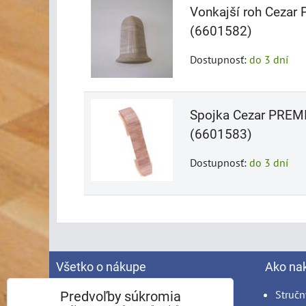
Vonkajší roh Cezar
(6601582)
Dostupnosť:
do 3 dní
Spojka Cezar PREM
(6601583)
Dostupnosť:
do 3 dní
Všetko o nákupe
Ako na
Spracovanie osobných údajov
Stručn
Predvoľby súkromia