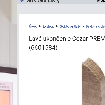
Úvod
E-shop
Soklové lišty
Prvky a úch
Ľavé ukončenie Cezar PRE
(6601584)