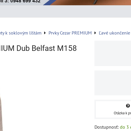
yty k soklovým lištám
Prvky Cezar PREMIUM
Ľavé ukončenie
MIUM Dub Belfast M158
Otázka k p
Dostupnosť:
do 3 