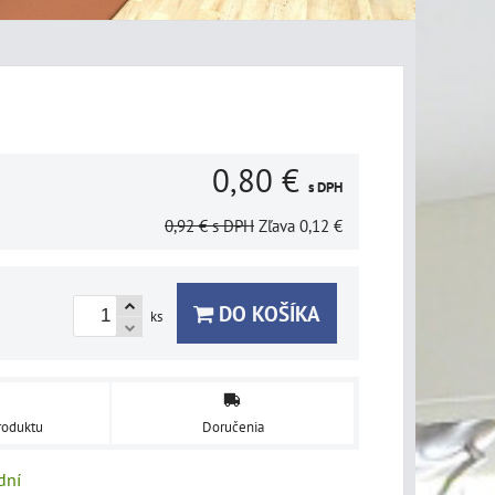
0,80 €
s DPH
0,92 €
s DPH
Zľava
0,12 €
DO KOŠÍKA
ks
roduktu
Doručenia
dní