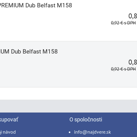
 PREMIUM Dub Belfast M158
0,
0,92 €
s DPH
IUM Dub Belfast M158
0,
0,92 €
s DPH
kupovať
O spoločnosti
ý návod
info@najdvere.sk