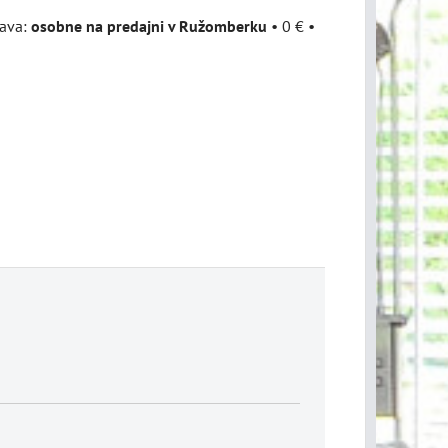
osobne na predajni v Ružomberku
•
0 €
•