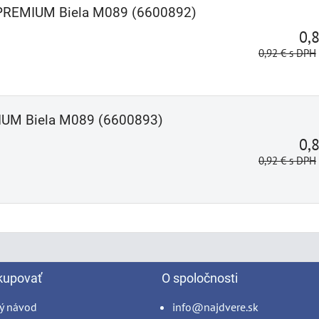
r PREMIUM Biela M089 (6600892)
0,
0,92 €
s DPH
IUM Biela M089 (6600893)
0,
0,92 €
s DPH
kupovať
O spoločnosti
ý návod
info@najdvere.sk