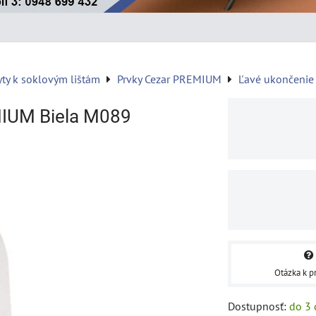
yty k soklovým lištám
Prvky Cezar PREMIUM
Ľavé ukončenie
MIUM Biela M089
Otázka k p
Dostupnosť:
do 3 