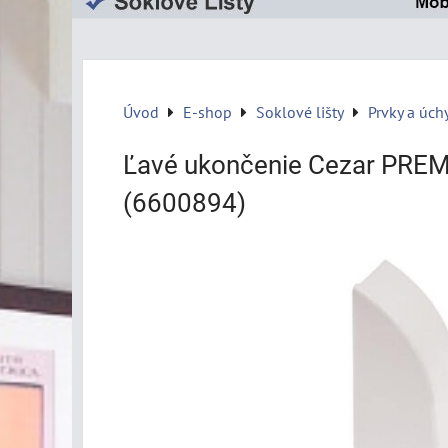
Úvod
E-shop
Soklové lišty
Prvky a úch
Ľavé ukončenie Cezar PRE
(6600894)