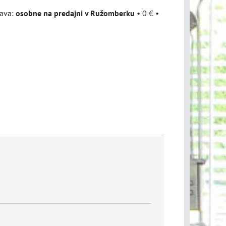
osobne na predajni v Ružomberku
•
0 €
•