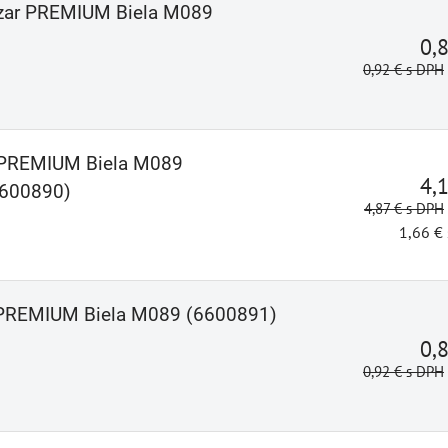
ezar PREMIUM Biela M089
0,
0,92 €
s DPH
r PREMIUM Biela M089
4,
600890)
4,87 €
s DPH
1,66 €
r PREMIUM Biela M089 (6600891)
0,
0,92 €
s DPH