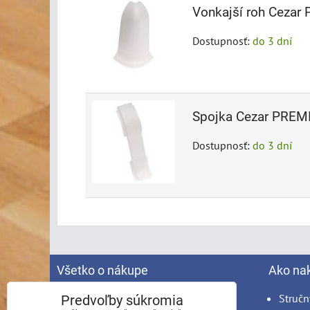
Vonkajší roh Ceza
Dostupnosť:
do 3 dní
Spojka Cezar PREM
Dostupnosť:
do 3 dní
Všetko o nákupe
Ako na
Spracovanie osobných údajov
Stručn
Predvoľby súkromia