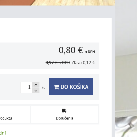
0,80 €
s DPH
0,92 €
s DPH
Zľava
0,12 €
DO KOŠÍKA
ks
roduktu
Doručenia
dní