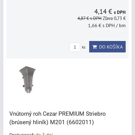
4,14 €
s DPH
4,87 €
s DPH
Zľava 0,73 €
1,66 €
s DPH
/ bm
DO KOŠÍKA
ks
Vnútorný roh Cezar PREMIUM Striebro
(brúsený hliník) M201 (6602011)
Dostupnosť:
do 3 dní