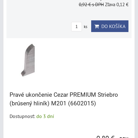
0,92 €
s DPH
Zľava 0,12 €
DO KOŠÍKA
ks
Pravé ukončenie Cezar PREMIUM Striebro
(brúsený hliník) M201 (6602015)
Dostupnosť:
do 3 dní