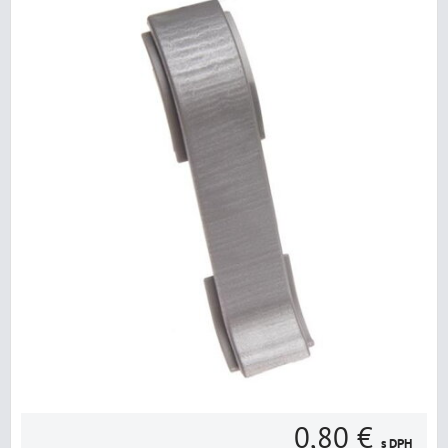
0,80 €
s DPH