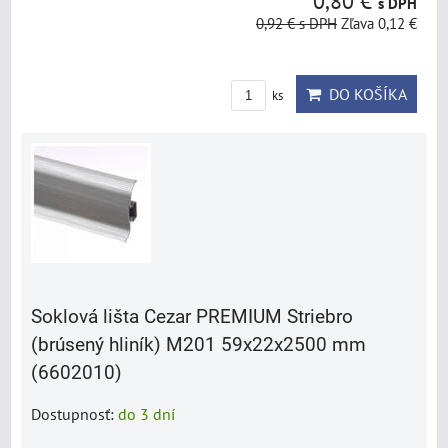
0,80 €
s DPH
0,92 €
s DPH
Zľava 0,12 €
DO KOŠÍKA
ks
Soklová lišta Cezar PREMIUM Striebro
(brúsený hliník) M201 59x22x2500 mm
(6602010)
Dostupnosť:
do 3 dní