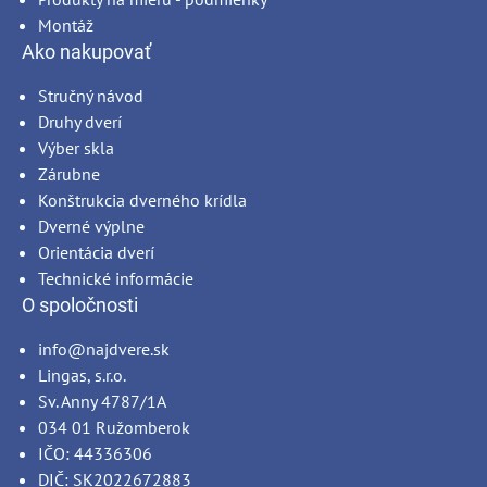
Montáž
Ako nakupovať
Stručný návod
Druhy dverí
Výber skla
Zárubne
Konštrukcia dverného krídla
Dverné výplne
Orientácia dverí
Technické informácie
O spoločnosti
info@najdvere.sk
Lingas, s.r.o.
Sv. Anny 4787/1A
034 01 Ružomberok
IČO: 44336306
DIČ: SK2022672883