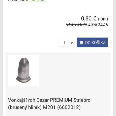
0,80 €
s DPH
0,92 €
s DPH
Zľava 0,12 €
DO KOŠÍKA
ks
Vonkajší roh Cezar PREMIUM Striebro
(brúsený hliník) M201 (6602012)