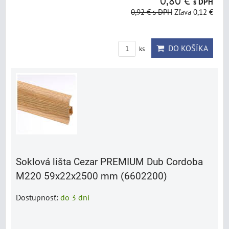
0,80 €
s DPH
0,92 €
s DPH
Zľava 0,12 €
DO KOŠÍKA
ks
Soklová lišta Cezar PREMIUM Dub Cordoba
M220 59x22x2500 mm (6602200)
Dostupnosť:
do 3 dní