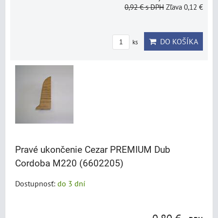
0,92 €
s DPH
Zľava 0,12 €
DO KOŠÍKA
ks
Pravé ukončenie Cezar PREMIUM Dub
Cordoba M220 (6602205)
Dostupnosť:
do 3 dní