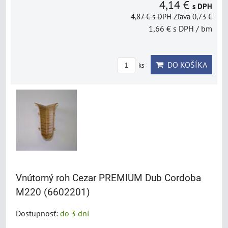
4,14 €
s DPH
4,87 €
s DPH
Zľava 0,73 €
1,66 €
s DPH
/ bm
DO KOŠÍKA
ks
Vnútorný roh Cezar PREMIUM Dub Cordoba
M220 (6602201)
Dostupnosť:
do 3 dní