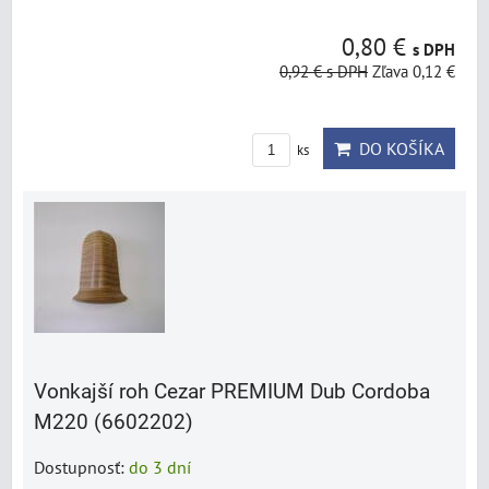
0,80 €
s DPH
0,92 €
s DPH
Zľava 0,12 €
DO KOŠÍKA
ks
Vonkajší roh Cezar PREMIUM Dub Cordoba
M220 (6602202)
Dostupnosť:
do 3 dní