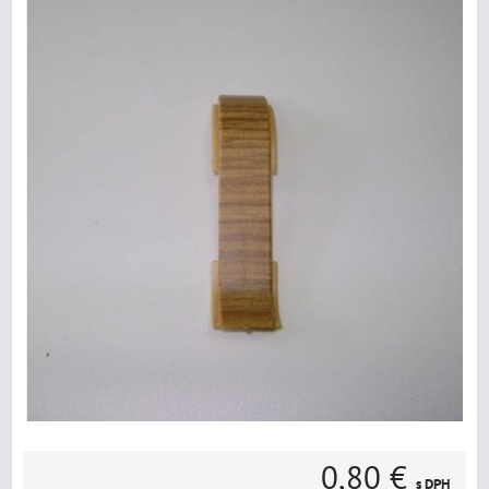
0,80 €
s DPH