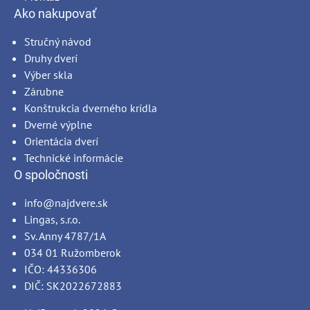
Ako nakupovať
Stručný návod
Druhy dverí
Výber skla
Zárubne
Konštrukcia dverného krídla
Dverné výplne
Orientácia dverí
Technické informácie
O spoločnosti
info@najdvere.sk
Lingas, s.r.o.
Sv. Anny 4787/1A
034 01 Ružomberok
IČO: 44336306
DIČ: SK2022672883