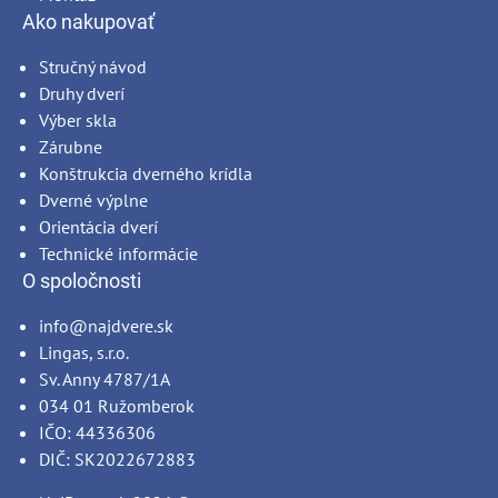
Ako nakupovať
Stručný návod
Druhy dverí
Výber skla
Zárubne
Konštrukcia dverného krídla
Dverné výplne
Orientácia dverí
Technické informácie
O spoločnosti
info@najdvere.sk
Lingas, s.r.o.
Sv. Anny 4787/1A
034 01 Ružomberok
IČO: 44336306
DIČ: SK2022672883