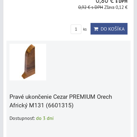
0,80 €
s DPH
0,92 €
s DPH
Zľava 0,12 €
DO KOŠÍKA
ks
Pravé ukončenie Cezar PREMIUM Orech
Africký M131 (6601315)
Dostupnosť:
do 3 dní