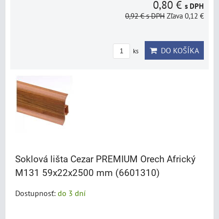
0,80 €
s DPH
0,92 €
s DPH
Zľava 0,12 €
DO KOŠÍKA
ks
Soklová lišta Cezar PREMIUM Orech Africký
M131 59x22x2500 mm (6601310)
Dostupnosť:
do 3 dní