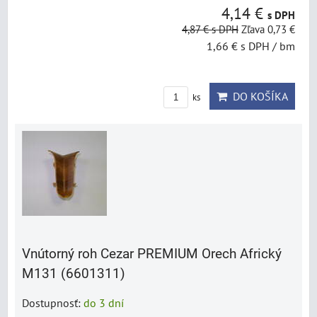
4,14 €
s DPH
4,87 €
s DPH
Zľava 0,73 €
1,66 €
s DPH
/ bm
DO KOŠÍKA
ks
Vnútorný roh Cezar PREMIUM Orech Africký
M131 (6601311)
Dostupnosť:
do 3 dní