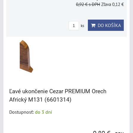
0,92 €
s DPH
Zľava 0,12 €
DO KOŠÍKA
ks
Ľavé ukončenie Cezar PREMIUM Orech
Africký M131 (6601314)
Dostupnosť:
do 3 dní