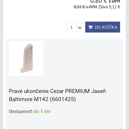
0,80 €
s DPH
0,92 €
s DPH
Zľava 0,12 €
DO KOŠÍKA
ks
Pravé ukončenie Cezar PREMIUM Jaseň
Baltimore M142 (6601425)
Dostupnosť:
do 3 dní