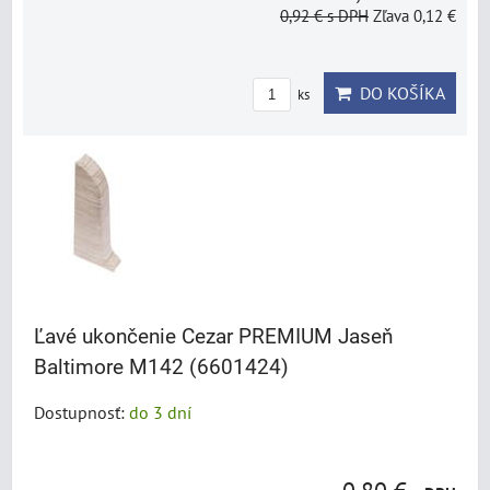
0,92 €
s DPH
Zľava 0,12 €
DO KOŠÍKA
ks
Ľavé ukončenie Cezar PREMIUM Jaseň
Baltimore M142 (6601424)
Dostupnosť:
do 3 dní