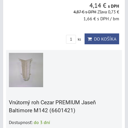
4,14 €
s DPH
4,87 €
s DPH
Zľava 0,73 €
1,66 €
s DPH
/ bm
DO KOŠÍKA
ks
Vnútorný roh Cezar PREMIUM Jaseň
Baltimore M142 (6601421)
Dostupnosť:
do 3 dní