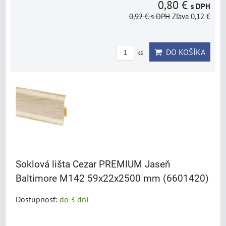
0,80 €
s DPH
0,92 €
s DPH
Zľava 0,12 €
DO KOŠÍKA
ks
Soklová lišta Cezar PREMIUM Jaseň
Baltimore M142 59x22x2500 mm (6601420)
Dostupnosť:
do 3 dní