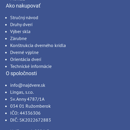
Ako nakupovať
Stručný návod
Druhy dverí
Výber skla
Zárubne
Konštrukcia dverného krídla
Dverné výplne
Orientácia dverí
Technické informácie
O spoločnosti
info@najdvere.sk
Lingas, s.r.o.
Sv. Anny 4787/1A
034 01 Ružomberok
IČO: 44336306
DIČ: SK2022672883