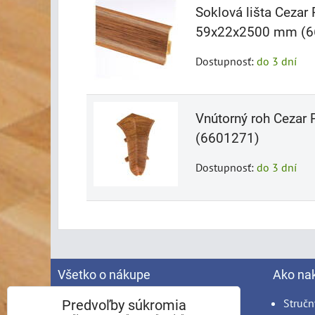
Soklová lišta Cez
59x22x2500 mm (6
Dostupnosť:
do 3 dní
Vnútorný roh Ceza
(6601271)
Dostupnosť:
do 3 dní
Všetko o nákupe
Ako na
Spracovanie osobných údajov
Stručn
Predvoľby súkromia