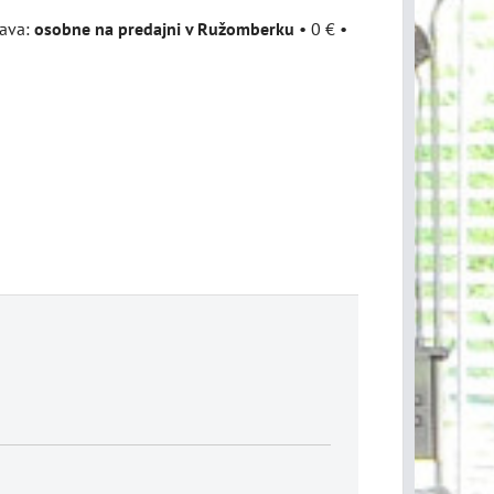
osobne na predajni v Ružomberku
•
0 €
•