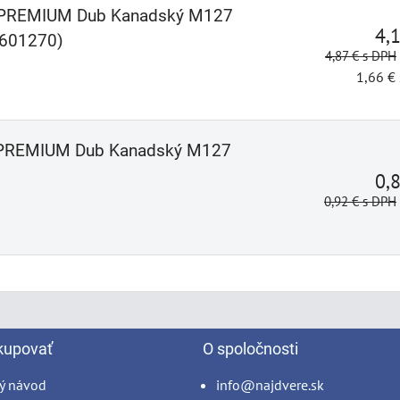
ar PREMIUM Dub Kanadský M127
4,
601270)
4,87 €
s DPH
1,66 €
r PREMIUM Dub Kanadský M127
0,
0,92 €
s DPH
kupovať
O spoločnosti
ý návod
info@najdvere.sk