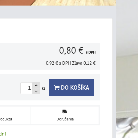
0,80 €
s DPH
0,92 €
s DPH
Zľava
0,12 €
DO KOŠÍKA
ks
roduktu
Doručenia
dní