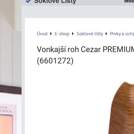
Úvod
E-shop
Soklové lišty
Prvky a úch
Vonkajší roh Cezar PREMI
(6601272)