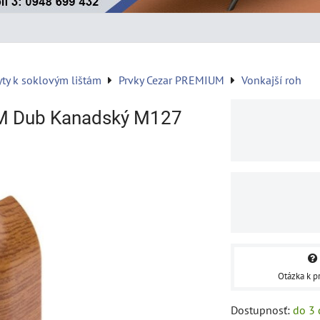
yty k soklovým lištám
Prvky Cezar PREMIUM
Vonkajší roh
UM Dub Kanadský M127
Otázka k p
Dostupnosť:
do 3 