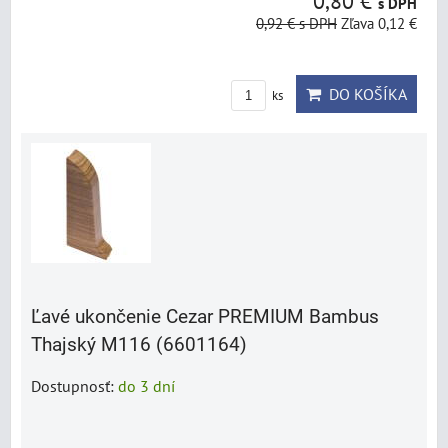
0,80 €
s DPH
0,92 €
s DPH
Zľava 0,12 €
DO KOŠÍKA
ks
Ľavé ukončenie Cezar PREMIUM Bambus
Thajský M116 (6601164)
Dostupnosť:
do 3 dní