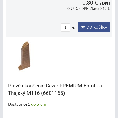
0,80 €
s DPH
0,92 €
s DPH
Zľava 0,12 €
DO KOŠÍKA
ks
Pravé ukončenie Cezar PREMIUM Bambus
Thajský M116 (6601165)
Dostupnosť:
do 3 dní