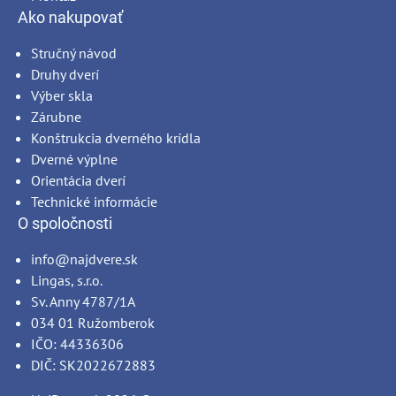
Ako nakupovať
Stručný návod
Druhy dverí
Výber skla
Zárubne
Konštrukcia dverného krídla
Dverné výplne
Orientácia dverí
Technické informácie
O spoločnosti
info@najdvere.sk
Lingas, s.r.o.
Sv. Anny 4787/1A
034 01 Ružomberok
IČO: 44336306
DIČ: SK2022672883