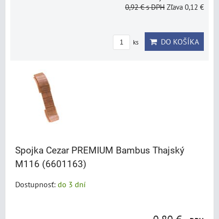
0,92 €
s DPH
Zľava 0,12 €
DO KOŠÍKA
ks
Spojka Cezar PREMIUM Bambus Thajský
M116 (6601163)
Dostupnosť:
do 3 dní