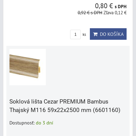
0,80 €
s DPH
0,92 €
s DPH
Zľava 0,12 €
DO KOŠÍKA
ks
Soklová lišta Cezar PREMIUM Bambus
Thajský M116 59x22x2500 mm (6601160)
Dostupnosť:
do 3 dní