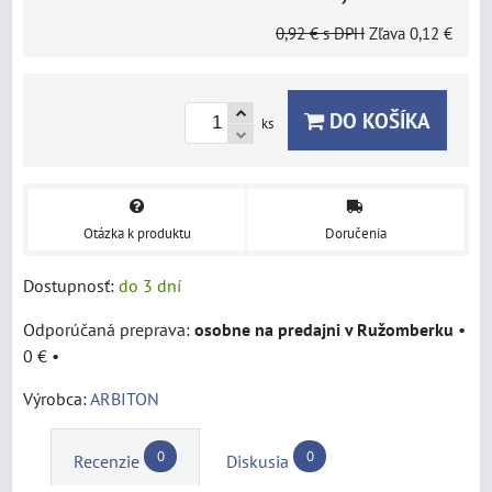
0,92 €
s DPH
Zľava
0,12 €
DO KOŠÍKA
ks
Otázka k produktu
Doručenia
Dostupnosť:
do 3 dní
osobne na predajni v Ružomberku
•
0 €
•
Výrobca:
ARBITON
0
0
Recenzie
Diskusia