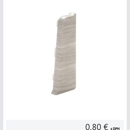
0,80 €
s DPH