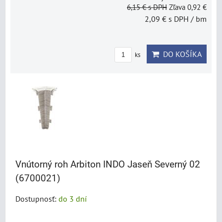
6,15 €
s DPH
Zľava 0,92 €
2,09 €
s DPH
/ bm
DO KOŠÍKA
ks
Vnútorný roh Arbiton INDO Jaseň Severný 02
(6700021)
Dostupnosť:
do 3 dní