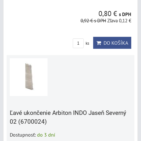
0,80 €
s DPH
0,92 €
s DPH
Zľava 0,12 €
DO KOŠÍKA
ks
Ľavé ukončenie Arbiton INDO Jaseň Severný
02 (6700024)
Dostupnosť:
do 3 dní