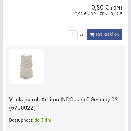
0,80 €
s DPH
0,92 €
s DPH
Zľava 0,12 €
DO KOŠÍKA
ks
Vonkajší roh Arbiton INDO Jaseň Severný 02
(6700022)
Dostupnosť:
do 3 dní