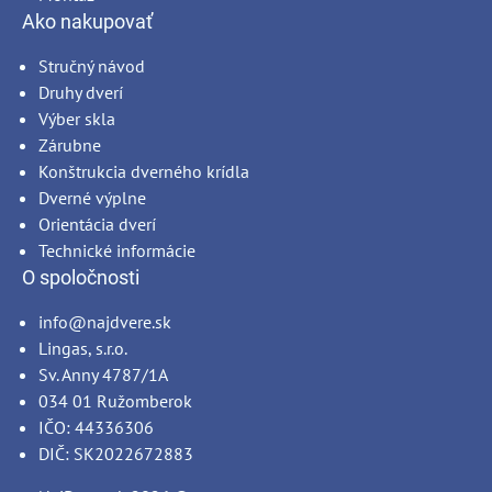
Ako nakupovať
Stručný návod
Druhy dverí
Výber skla
Zárubne
Konštrukcia dverného krídla
Dverné výplne
Orientácia dverí
Technické informácie
O spoločnosti
info@najdvere.sk
Lingas, s.r.o.
Sv. Anny 4787/1A
034 01 Ružomberok
IČO: 44336306
DIČ: SK2022672883