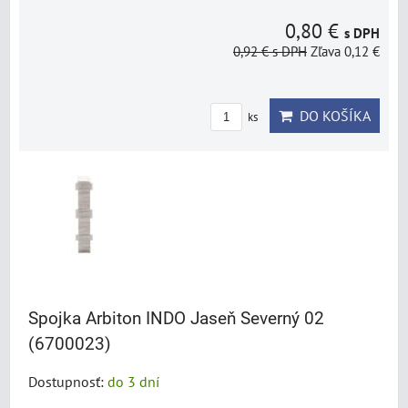
0,80 €
s DPH
0,92 €
s DPH
Zľava 0,12 €
DO KOŠÍKA
ks
Spojka Arbiton INDO Jaseň Severný 02
(6700023)
Dostupnosť:
do 3 dní