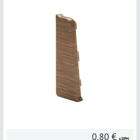
0,80 €
s DPH