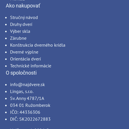
Ako nakupovať
Stručný návod
Druhy dverí
Výber skla
Zárubne
Konštrukcia dverného krídla
Dverné výplne
Orientácia dverí
Technické informácie
O spoločnosti
info@najdvere.sk
Lingas, s.r.o.
Sv. Anny 4787/1A
034 01 Ružomberok
IČO: 44336306
DIČ: SK2022672883