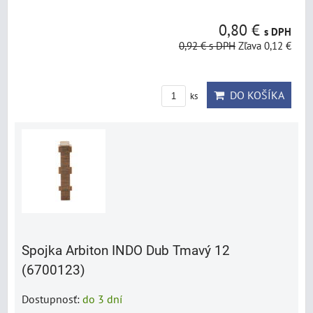
0,80 €
s DPH
0,92 €
s DPH
Zľava 0,12 €
DO KOŠÍKA
ks
Spojka Arbiton INDO Dub Tmavý 12
(6700123)
Dostupnosť:
do 3 dní