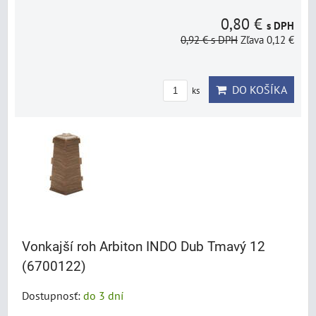
0,80 €
s DPH
0,92 €
s DPH
Zľava 0,12 €
DO KOŠÍKA
ks
Vonkajší roh Arbiton INDO Dub Tmavý 12
(6700122)
Dostupnosť:
do 3 dní