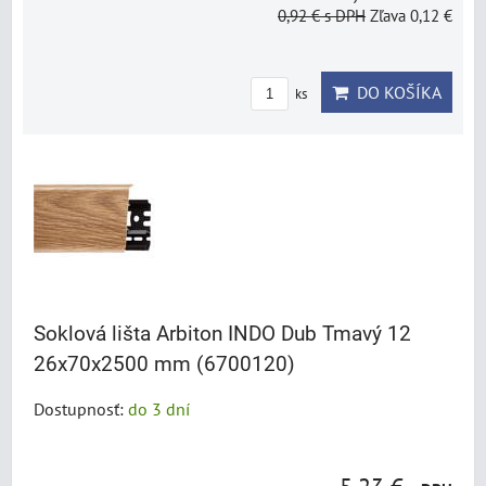
0,92 €
s DPH
Zľava 0,12 €
DO KOŠÍKA
ks
Soklová lišta Arbiton INDO Dub Tmavý 12
26x70x2500 mm (6700120)
Dostupnosť:
do 3 dní