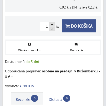
0,92 €
s DPH
Zľava
0,12 €
DO KOŠÍKA
ks
Otázka k produktu
Doručenia
Dostupnosť:
do 3 dní
osobne na predajni v Ružomberku
•
0 €
•
Výrobca:
ARBITON
0
0
Recenzie
Diskusia