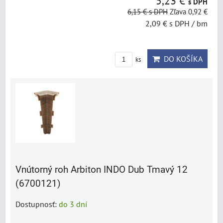
5,23 €
s DPH
6,15 €
s DPH
Zľava 0,92 €
2,09 €
s DPH
/ bm
DO KOŠÍKA
ks
Vnútorný roh Arbiton INDO Dub Tmavý 12
(6700121)
Dostupnosť:
do 3 dní