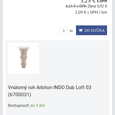
5,23 €
s DPH
6,15 €
s DPH
Zľava 0,92 €
2,09 €
s DPH
/ bm
DO KOŠÍKA
ks
Vnútorný roh Arbiton INDO Dub Loft 03
(6700031)
Dostupnosť:
do 3 dní