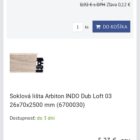
0,92 €
s DPH
Zľava 0,12 €
DO KOŠÍKA
ks
Soklová lišta Arbiton INDO Dub Loft 03
26x70x2500 mm (6700030)
Dostupnosť:
do 3 dní