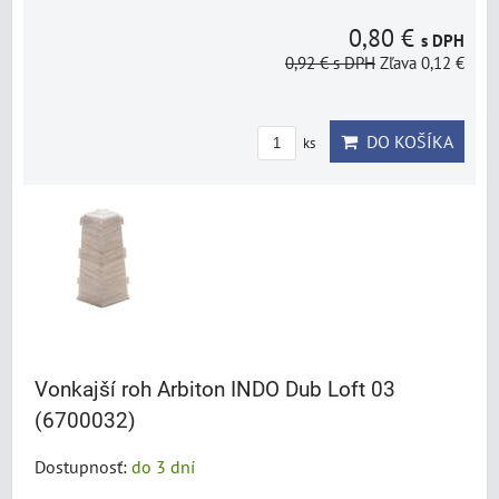
0,80 €
s DPH
0,92 €
s DPH
Zľava 0,12 €
DO KOŠÍKA
ks
Vonkajší roh Arbiton INDO Dub Loft 03
(6700032)
Dostupnosť:
do 3 dní