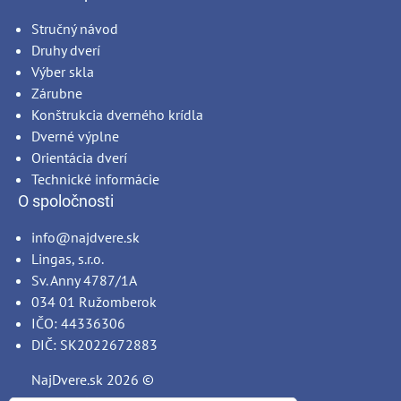
Stručný návod
Druhy dverí
Výber skla
Zárubne
Konštrukcia dverného krídla
Dverné výplne
Orientácia dverí
Technické informácie
O spoločnosti
info@najdvere.sk
Lingas, s.r.o.
Sv. Anny 4787/1A
034 01 Ružomberok
IČO: 44336306
DIČ: SK2022672883
NajDvere.sk
2026 ©