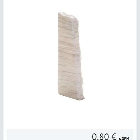
0,80 €
s DPH