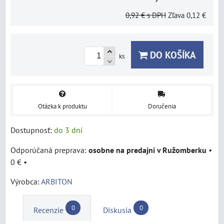
0,92 €
s DPH
Zľava
0,12 €
DO KOŠÍKA
ks
Otázka k produktu
Doručenia
Dostupnosť:
do 3 dní
osobne na predajni v Ružomberku
•
0 €
•
Výrobca:
ARBITON
0
0
Recenzie
Diskusia