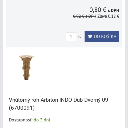
0,80 €
s DPH
0,92 €
s DPH
Zľava 0,12 €
DO KOŠÍKA
ks
Vnútorný roh Arbiton INDO Dub Dvorný 09
(6700091)
Dostupnosť:
do 3 dní