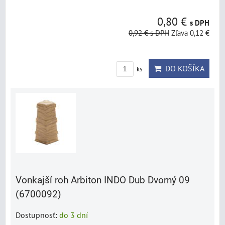
0,80 €
s DPH
0,92 €
s DPH
Zľava 0,12 €
DO KOŠÍKA
ks
Vonkajší roh Arbiton INDO Dub Dvorný 09
(6700092)
Dostupnosť:
do 3 dní