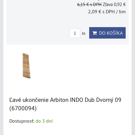
6,15 €
s DPH
Zľava 0,92 €
2,09 €
s DPH
/ bm
DO KOŠÍKA
ks
Ľavé ukončenie Arbiton INDO Dub Dvorný 09
(6700094)
Dostupnosť:
do 3 dní