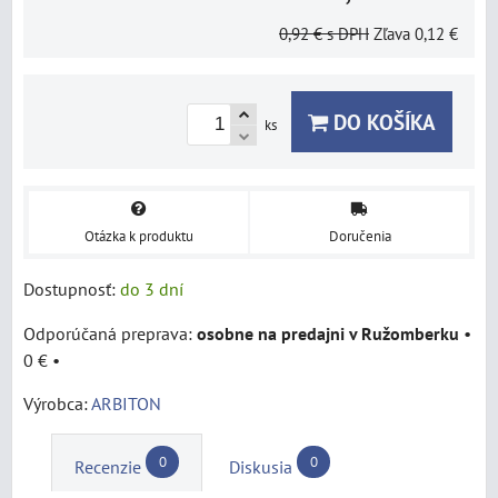
0,92 €
s DPH
Zľava
0,12 €
DO KOŠÍKA
ks
Otázka k produktu
Doručenia
Dostupnosť:
do 3 dní
osobne na predajni v Ružomberku
•
0 €
•
Výrobca:
ARBITON
0
0
Recenzie
Diskusia