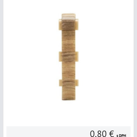
0,80 €
s DPH