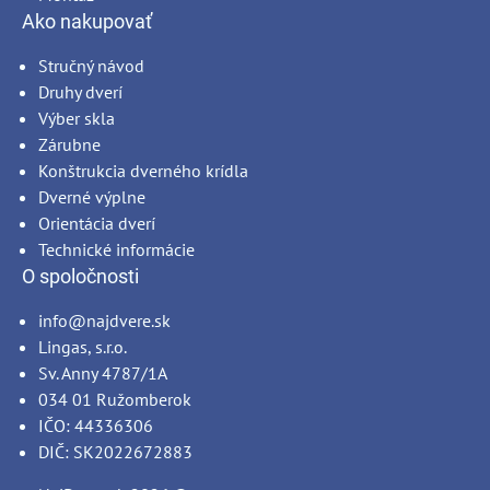
Ako nakupovať
Stručný návod
Druhy dverí
Výber skla
Zárubne
Konštrukcia dverného krídla
Dverné výplne
Orientácia dverí
Technické informácie
O spoločnosti
info@najdvere.sk
Lingas, s.r.o.
Sv. Anny 4787/1A
034 01 Ružomberok
IČO: 44336306
DIČ: SK2022672883