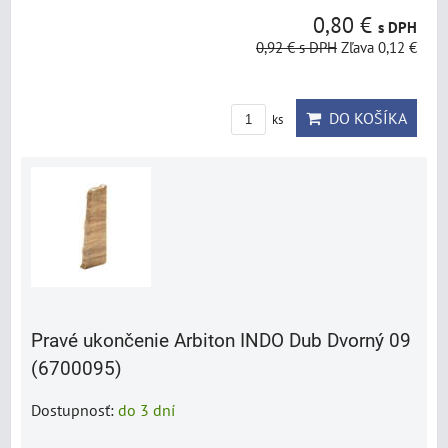
0,80 €
s DPH
0,92 €
s DPH
Zľava 0,12 €
DO KOŠÍKA
ks
Pravé ukončenie Arbiton INDO Dub Dvorný 09
(6700095)
Dostupnosť:
do 3 dní