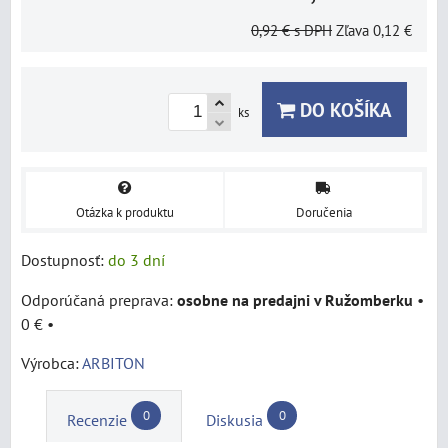
0,92 €
s DPH
Zľava
0,12 €
DO KOŠÍKA
ks
Otázka k produktu
Doručenia
Dostupnosť:
do 3 dní
osobne na predajni v Ružomberku
•
0 €
•
Výrobca:
ARBITON
0
0
Recenzie
Diskusia