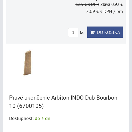
6,15 €
s DPH
Zľava 0,92 €
2,09 €
s DPH
/ bm
DO KOŠÍKA
ks
Pravé ukončenie Arbiton INDO Dub Bourbon
10 (6700105)
Dostupnosť:
do 3 dní