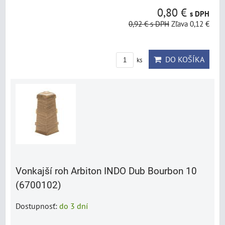
0,80 €
s DPH
0,92 €
s DPH
Zľava 0,12 €
DO KOŠÍKA
ks
Vonkajší roh Arbiton INDO Dub Bourbon 10
(6700102)
Dostupnosť:
do 3 dní