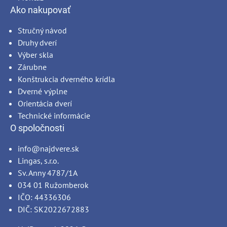
Ako nakupovať
Stručný návod
Druhy dverí
Výber skla
Zárubne
Konštrukcia dverného krídla
Dverné výplne
Orientácia dverí
Technické informácie
O spoločnosti
info@najdvere.sk
Lingas, s.r.o.
Sv. Anny 4787/1A
034 01 Ružomberok
IČO: 44336306
DIČ: SK2022672883