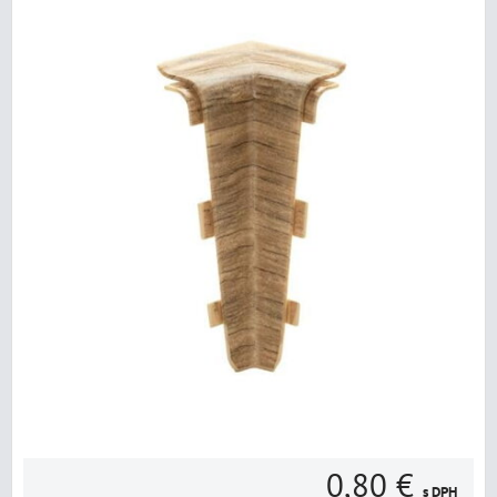
0,80 €
s DPH