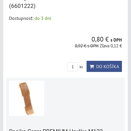
(6601222)
Dostupnosť:
do 3 dní
0,80 €
s DPH
0,92 €
s DPH
Zľava 0,12 €
DO KOŠÍKA
ks