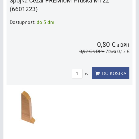
Spojka Cezar PREMIUM Hruška M122
(6601223)
Dostupnosť:
do 3 dní
0,80 €
s DPH
0,92 €
s DPH
Zľava 0,12 €
DO KOŠÍKA
ks