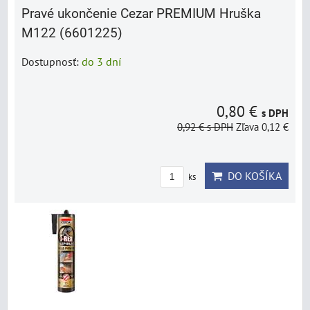
Pravé ukončenie Cezar PREMIUM Hruška
M122 (6601225)
Dostupnosť:
do 3 dní
0,80 €
s DPH
0,92 €
s DPH
Zľava 0,12 €
DO KOŠÍKA
ks