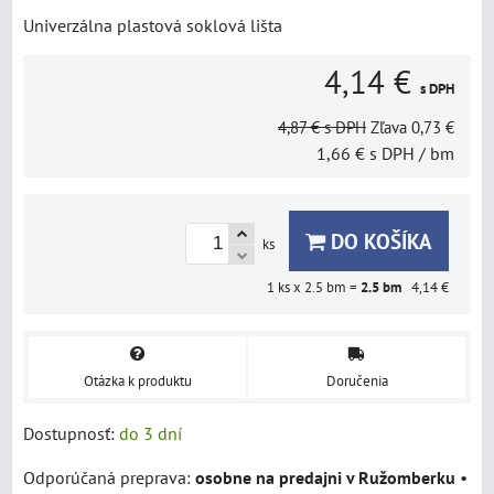
Univerzálna plastová soklová lišta
4,14 €
s DPH
4,87 €
s DPH
Zľava
0,73 €
1,66 €
s DPH
/ bm
DO KOŠÍKA
ks
1
ks x 2.5 bm =
2.5
bm
4,14 €
Otázka k produktu
Doručenia
Dostupnosť:
do 3 dní
osobne na predajni v Ružomberku
•