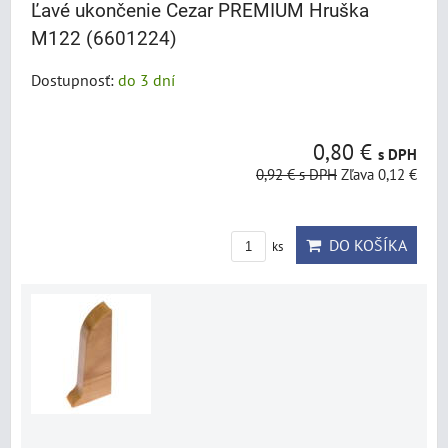
Ľavé ukončenie Cezar PREMIUM Hruška
M122 (6601224)
Dostupnosť:
do 3 dní
0,80 €
s DPH
0,92 €
s DPH
Zľava 0,12 €
DO KOŠÍKA
ks