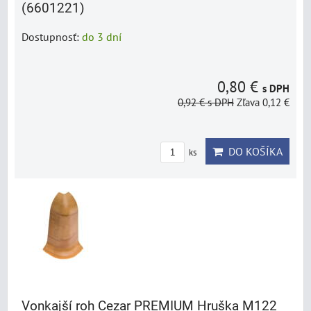
(6601221)
Dostupnosť:
do 3 dní
0,80 €
s DPH
0,92 €
s DPH
Zľava 0,12 €
DO KOŠÍKA
ks
Vonkajší roh Cezar PREMIUM Hruška M122