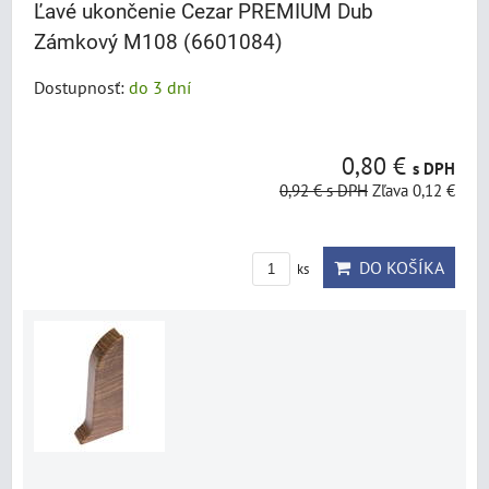
Ľavé ukončenie Cezar PREMIUM Dub
Zámkový M108 (6601084)
Dostupnosť:
do 3 dní
0,80 €
s DPH
0,92 €
s DPH
Zľava 0,12 €
DO KOŠÍKA
ks