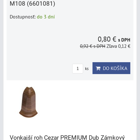
M108 (6601081)
Dostupnosť:
do 3 dní
0,80 €
s DPH
0,92 €
s DPH
Zľava 0,12 €
DO KOŠÍKA
ks
Vonkajší roh Cezar PREMIUM Dub Zámkový