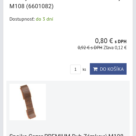
M108 (6601082)
Dostupnosť:
do 3 dní
0,80 €
s DPH
0,92 €
s DPH
Zľava 0,12 €
DO KOŠÍKA
ks