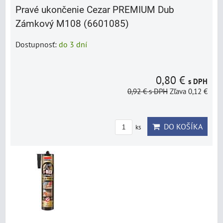
Pravé ukončenie Cezar PREMIUM Dub
Zámkový M108 (6601085)
Dostupnosť:
do 3 dní
0,80 €
s DPH
0,92 €
s DPH
Zľava 0,12 €
DO KOŠÍKA
ks