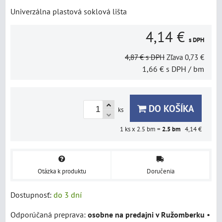
Univerzálna plastová soklová lišta
4,14 €
s DPH
4,87 €
s DPH
Zľava
0,73 €
1,66 €
s DPH
/ bm
DO KOŠÍKA
ks
1
ks x 2.5 bm =
2.5
bm
4,14 €
Otázka k produktu
Doručenia
Dostupnosť:
do 3 dní
osobne na predajni v Ružomberku
•