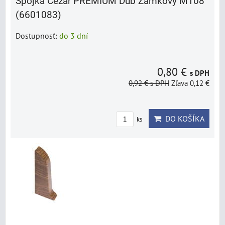
Spojka Cezar PREMIUM Dub Zámkový M108
(6601083)
Dostupnosť:
do 3 dní
0,80 €
s DPH
0,92 €
s DPH
Zľava 0,12 €
DO KOŠÍKA
ks