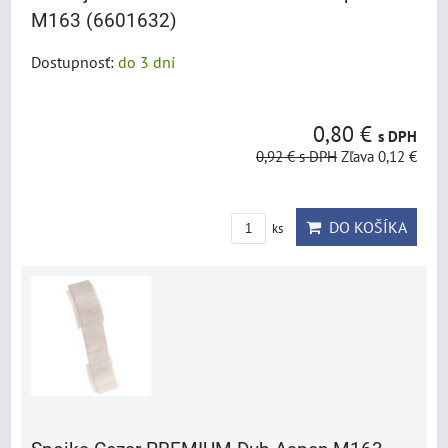
M163 (6601632)
Dostupnosť:
do 3 dní
0,80 €
s DPH
0,92 €
s DPH
Zľava 0,12 €
DO KOŠÍKA
ks