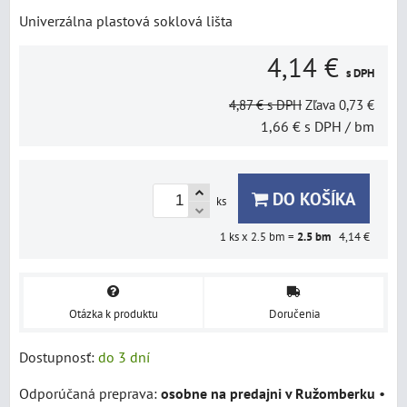
Univerzálna plastová soklová lišta
4,14 €
s DPH
4,87 €
s DPH
Zľava
0,73 €
1,66 €
s DPH
/ bm
DO KOŠÍKA
ks
1
ks x 2.5 bm =
2.5
bm
4,14 €
Otázka k produktu
Doručenia
Dostupnosť:
do 3 dní
osobne na predajni v Ružomberku
•