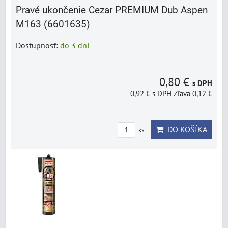
Pravé ukončenie Cezar PREMIUM Dub Aspen
M163 (6601635)
Dostupnosť:
do 3 dní
0,80 €
s DPH
0,92 €
s DPH
Zľava 0,12 €
DO KOŠÍKA
ks