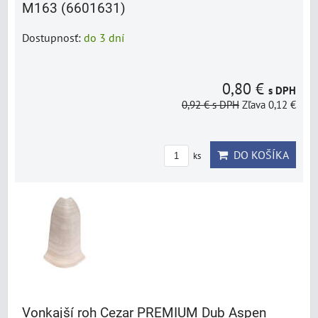
M163 (6601631)
Dostupnosť:
do 3 dní
0,80 €
s DPH
0,92 €
s DPH
Zľava 0,12 €
DO KOŠÍKA
ks
Vonkajší roh Cezar PREMIUM Dub Aspen