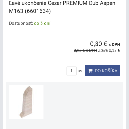
Ľavé ukončenie Cezar PREMIUM Dub Aspen
M163 (6601634)
Dostupnosť:
do 3 dní
0,80 €
s DPH
0,92 €
s DPH
Zľava 0,12 €
DO KOŠÍKA
ks