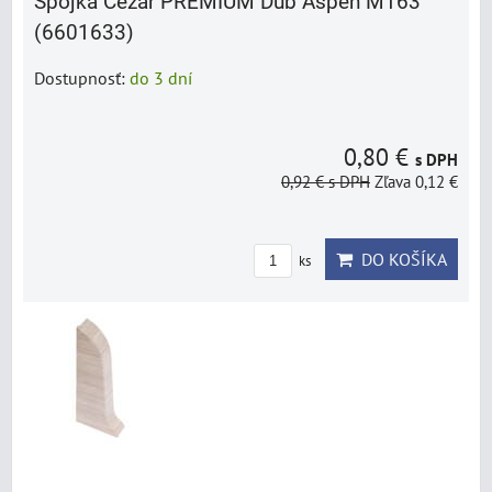
Spojka Cezar PREMIUM Dub Aspen M163
(6601633)
Dostupnosť:
do 3 dní
0,80 €
s DPH
0,92 €
s DPH
Zľava 0,12 €
DO KOŠÍKA
ks