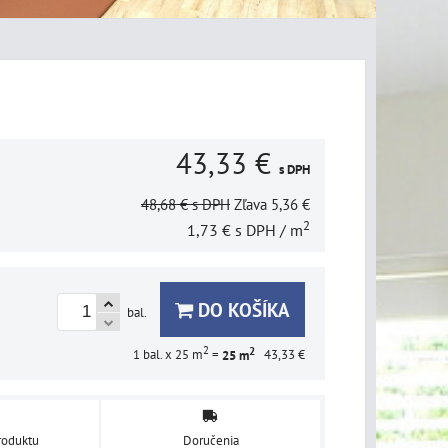
43,33 €
s DPH
48,68 €
s DPH
Zľava
5,36 €
2
1,73 €
s DPH
/ m
DO KOŠÍKA
bal.
2
2
1
bal. x 25 m
=
25
m
43,33 €
roduktu
Doručenia