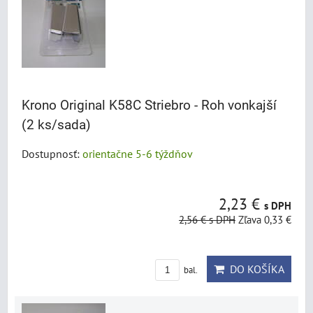
Krono Original K58C Striebro - Roh vonkajší
(2 ks/sada)
Dostupnosť:
orientačne 5-6 týždňov
2,23 €
s DPH
2,56 €
s DPH
Zľava 0,33 €
DO KOŠÍKA
bal.