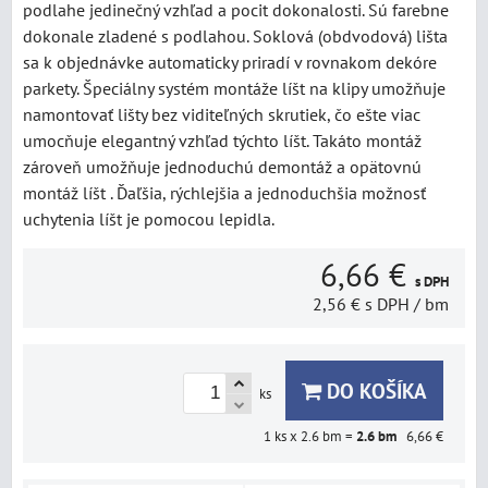
podlahe jedinečný vzhľad a pocit dokonalosti. Sú farebne
dokonale zladené s podlahou. Soklová (obdvodová) lišta
sa k objednávke automaticky priradí v rovnakom dekóre
parkety. Špeciálny systém montáže líšt na klipy umožňuje
namontovať lišty bez viditeľných skrutiek, čo ešte viac
umocňuje elegantný vzhľad týchto líšt. Takáto montáž
zároveň umožňuje jednoduchú demontáž a opätovnú
montáž líšt . Ďaľšia, rýchlejšia a jednoduchšia možnosť
uchytenia líšt je pomocou lepidla.
6,66 €
s DPH
2,56 €
s DPH
/ bm
DO KOŠÍKA
ks
1
ks x 2.6 bm =
2.6
bm
6,66 €