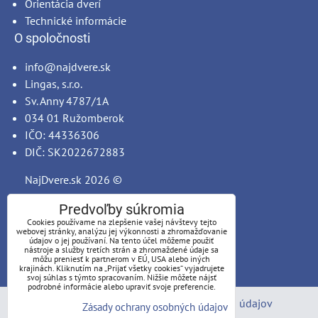
Orientácia dverí
Technické informácie
O spoločnosti
info@najdvere.sk
Lingas, s.r.o.
Sv. Anny 4787/1A
034 01 Ružomberok
IČO: 44336306
DIČ: SK2022672883
NajDvere.sk
2026 ©
Predvoľby súkromia
Cookies používame na zlepšenie vašej návštevy tejto
webovej stránky, analýzu jej výkonnosti a zhromažďovanie
údajov o jej používaní. Na tento účel môžeme použiť
nástroje a služby tretích strán a zhromaždené údaje sa
môžu preniesť k partnerom v EÚ, USA alebo iných
krajinách. Kliknutím na „Prijať všetky cookies“ vyjadrujete
svoj súhlas s týmto spracovaním. Nižšie môžete nájsť
podrobné informácie alebo upraviť svoje preferencie.
Predvoľby súkromia
Zásady ochrany osobných údajov
Zásady ochrany osobných údajov