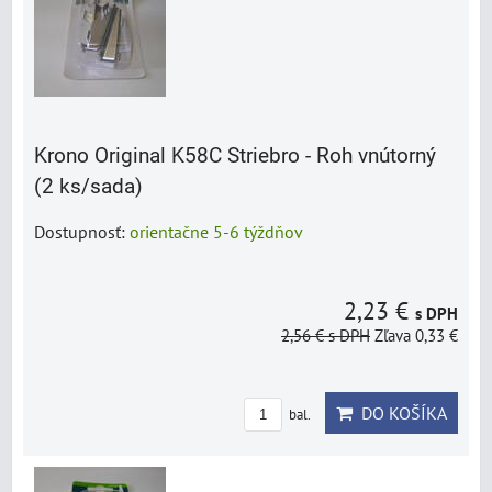
Krono Original K58C Striebro - Roh vnútorný
(2 ks/sada)
Dostupnosť:
orientačne 5-6 týždňov
2,23 €
s DPH
2,56 €
s DPH
Zľava 0,33 €
DO KOŠÍKA
bal.