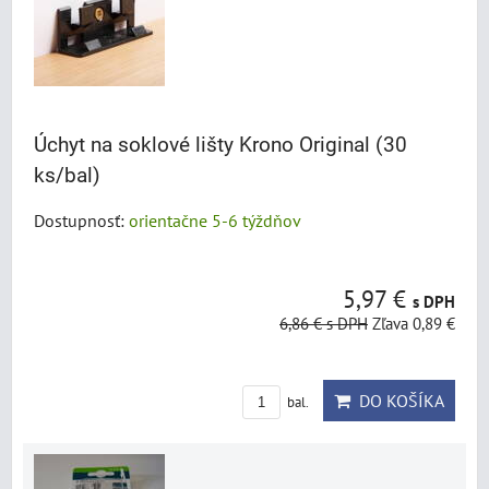
Úchyt na soklové lišty Krono Original (30
ks/bal)
Dostupnosť:
orientačne 5-6 týždňov
5,97 €
s DPH
6,86 €
s DPH
Zľava 0,89 €
DO KOŠÍKA
bal.