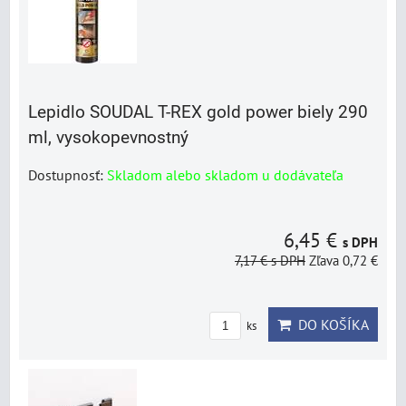
Lepidlo SOUDAL T-REX gold power biely 290
ml, vysokopevnostný
Dostupnosť:
Skladom alebo skladom u dodávateľa
6,45 €
s DPH
7,17 €
s DPH
Zľava 0,72 €
DO KOŠÍKA
ks