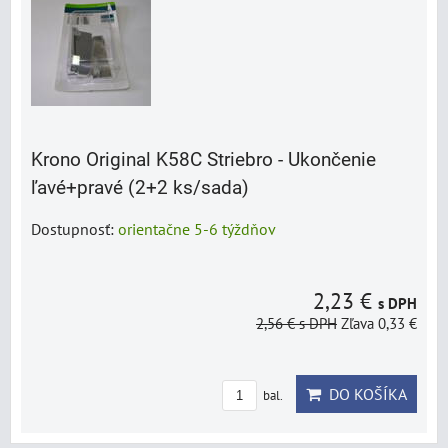
Krono Original K58C Striebro - Ukončenie
ľavé+pravé (2+2 ks/sada)
Dostupnosť:
orientačne 5-6 týždňov
2,23 €
s DPH
2,56 €
s DPH
Zľava 0,33 €
DO KOŠÍKA
bal.