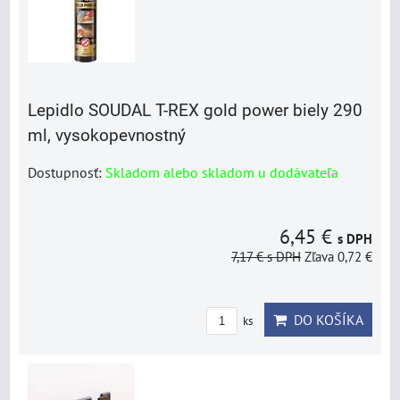
Lepidlo SOUDAL T-REX gold power biely 290
ml, vysokopevnostný
Dostupnosť:
Skladom alebo skladom u dodávateľa
6,45 €
s DPH
7,17 €
s DPH
Zľava 0,72 €
DO KOŠÍKA
ks