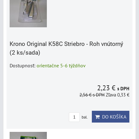
Krono Original K58C Striebro - Roh vnútorný
(2 ks/sada)
Dostupnosť:
orientačne 5-6 týždňov
2,23 €
s DPH
2,56 €
s DPH
Zľava 0,33 €
DO KOŠÍKA
bal.