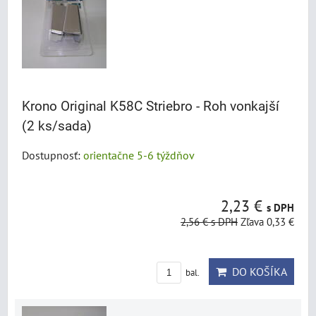
Krono Original K58C Striebro - Roh vonkajší
(2 ks/sada)
Dostupnosť:
orientačne 5-6 týždňov
2,23 €
s DPH
2,56 €
s DPH
Zľava 0,33 €
DO KOŠÍKA
bal.