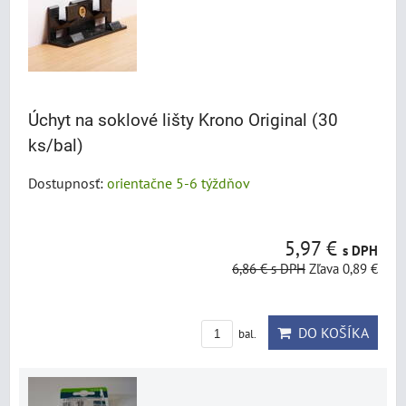
Úchyt na soklové lišty Krono Original (30
ks/bal)
Dostupnosť:
orientačne 5-6 týždňov
5,97 €
s DPH
6,86 €
s DPH
Zľava 0,89 €
DO KOŠÍKA
bal.