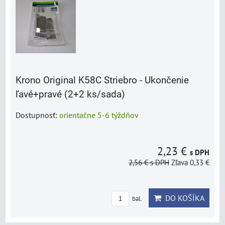
Krono Original K58C Striebro - Ukončenie
ľavé+pravé (2+2 ks/sada)
Dostupnosť:
orientačne 5-6 týždňov
2,23 €
s DPH
2,56 €
s DPH
Zľava 0,33 €
DO KOŠÍKA
bal.