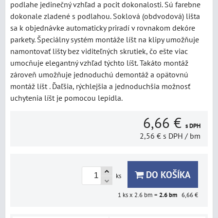
podlahe jedinečný vzhľad a pocit dokonalosti. Sú farebne
dokonale zladené s podlahou. Soklová (obdvodová) lišta
sa k objednávke automaticky priradí v rovnakom dekóre
parkety. Špeciálny systém montáže líšt na klipy umožňuje
namontovať lišty bez viditeľných skrutiek, čo ešte viac
umocňuje elegantný vzhľad týchto líšt. Takáto montáž
zároveň umožňuje jednoduchú demontáž a opätovnú
montáž líšt . Ďaľšia, rýchlejšia a jednoduchšia možnosť
uchytenia líšt je pomocou lepidla.
6,66 €
s DPH
2,56 €
s DPH
/ bm
DO KOŠÍKA
ks
1
ks x 2.6 bm =
2.6
bm
6,66 €