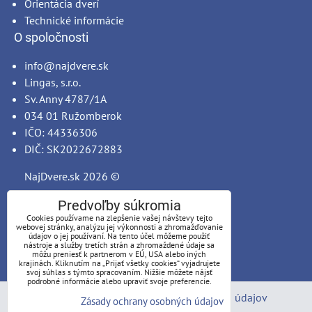
Orientácia dverí
Technické informácie
O spoločnosti
info@najdvere.sk
Lingas, s.r.o.
Sv. Anny 4787/1A
034 01 Ružomberok
IČO: 44336306
DIČ: SK2022672883
NajDvere.sk
2026 ©
Predvoľby súkromia
Cookies používame na zlepšenie vašej návštevy tejto
webovej stránky, analýzu jej výkonnosti a zhromažďovanie
údajov o jej používaní. Na tento účel môžeme použiť
nástroje a služby tretích strán a zhromaždené údaje sa
môžu preniesť k partnerom v EÚ, USA alebo iných
krajinách. Kliknutím na „Prijať všetky cookies“ vyjadrujete
svoj súhlas s týmto spracovaním. Nižšie môžete nájsť
podrobné informácie alebo upraviť svoje preferencie.
Predvoľby súkromia
Zásady ochrany osobných údajov
Zásady ochrany osobných údajov