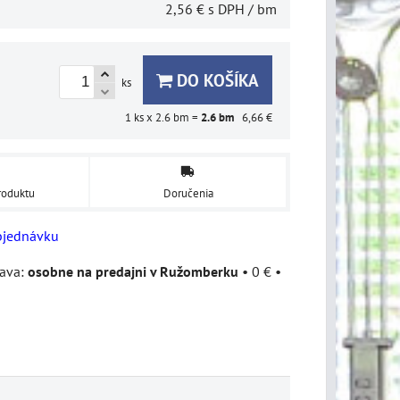
2,56 €
s DPH
/ bm
DO KOŠÍKA
ks
1
ks x 2.6 bm =
2.6
bm
6,66 €
roduktu
Doručenia
bjednávku
osobne na predajni v Ružomberku
•
0 €
•