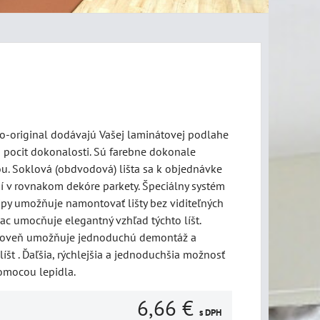
no-original dodávajú Vašej laminátovej podlahe
a pocit dokonalosti. Sú farebne dokonale
u. Soklová (obdvodová) lišta sa k objednávke
dí v rovnakom dekóre parkety. Špeciálny systém
lipy umožňuje namontovať lišty bez viditeľných
viac umocňuje elegantný vzhľad týchto líšt.
roveň umožňuje jednoduchú demontáž a
št . Ďaľšia, rýchlejšia a jednoduchšia možnosť
pomocou lepidla.
6,66 €
s DPH