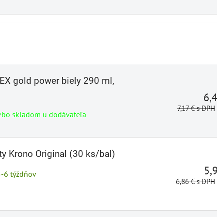
EX gold power biely 290 ml,
6,
7,17 €
s DPH
ebo skladom u dodávateľa
ty Krono Original (30 ks/bal)
5,
5-6 týždňov
6,86 €
s DPH