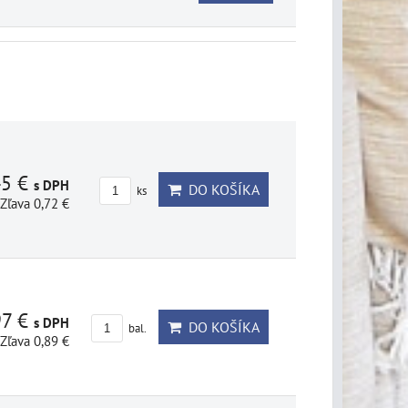
45 €
s DPH
DO KOŠÍKA
ks
Zľava 0,72 €
97 €
s DPH
DO KOŠÍKA
bal.
Zľava 0,89 €