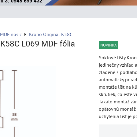
 MDF nosič
Krono Original K58C
l K58C L069 MDF fólia
NOVINKA
Soklové lišty Kro
jedinečný vzhľad 
zladené s podlaho
automaticky prira
montáže líšt na k
skrutiek, čo ešte 
Takáto montáž zá
opätovnú montáž lí
uchytenia líšt je 