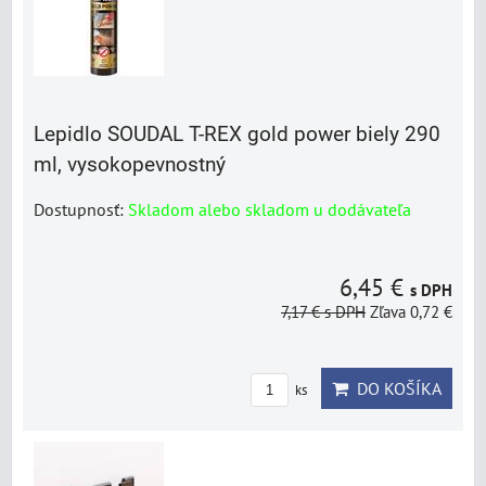
Lepidlo SOUDAL T-REX gold power biely 290
ml, vysokopevnostný
Dostupnosť:
Skladom alebo skladom u dodávateľa
6,45 €
s DPH
7,17 €
s DPH
Zľava 0,72 €
DO KOŠÍKA
ks