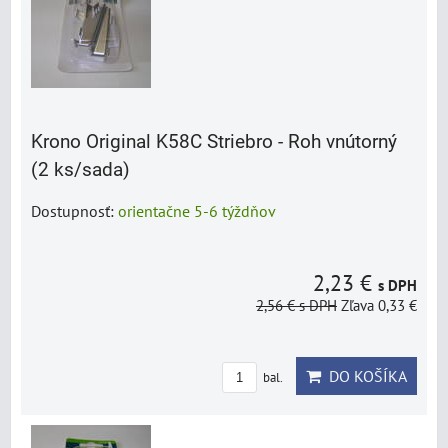
Krono Original K58C Striebro - Roh vnútorný
(2 ks/sada)
Dostupnosť:
orientačne 5-6 týždňov
2,23 €
s DPH
2,56 €
s DPH
Zľava 0,33 €
DO KOŠÍKA
bal.