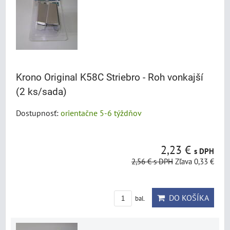
Krono Original K58C Striebro - Roh vonkajší
(2 ks/sada)
Dostupnosť:
orientačne 5-6 týždňov
2,23 €
s DPH
2,56 €
s DPH
Zľava 0,33 €
DO KOŠÍKA
bal.