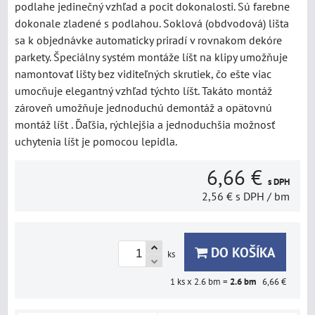
podlahe jedinečný vzhľad a pocit dokonalosti. Sú farebne
dokonale zladené s podlahou. Soklová (obdvodová) lišta
sa k objednávke automaticky priradí v rovnakom dekóre
parkety. Špeciálny systém montáže líšt na klipy umožňuje
namontovať lišty bez viditeľných skrutiek, čo ešte viac
umocňuje elegantný vzhľad týchto líšt. Takáto montáž
zároveň umožňuje jednoduchú demontáž a opätovnú
montáž líšt . Ďaľšia, rýchlejšia a jednoduchšia možnosť
uchytenia líšt je pomocou lepidla.
6,66 €
s DPH
2,56 €
s DPH
/ bm
DO KOŠÍKA
ks
1
ks x 2.6 bm =
2.6
bm
6,66 €