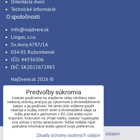
Orientácia dverí
Technické informácie
O spoločnosti
info@najdvere.sk
Lingas, s.r.o.
Sv. Anny 4787/1A
034 01 Ružomberok
IČO: 44336306
DIČ: SK2022672883
NajDvere.sk
2026 ©
Predvoľby súkromia
Cookies používame na zlepšenie vašej návštevy tejto
webovej stránky, analýzu jej výkonnosti a zhromažďovanie
údajov o jej používaní. Na tento účel môžeme použiť
nástroje a služby tretích strán a zhromaždené údaje sa
môžu preniesť k partnerom v EÚ, USA alebo iných
krajinách. Kliknutím na „Prijať všetky cookies“ vyjadrujete
svoj súhlas s týmto spracovaním. Nižšie môžete nájsť
podrobné informácie alebo upraviť svoje preferencie.
Predvoľby súkromia
Zásady ochrany osobných údajov
Zásady ochrany osobných údajov