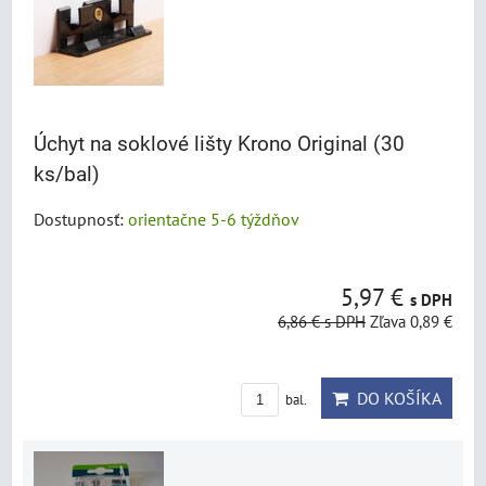
Úchyt na soklové lišty Krono Original (30
ks/bal)
Dostupnosť:
orientačne 5-6 týždňov
5,97 €
s DPH
6,86 €
s DPH
Zľava 0,89 €
DO KOŠÍKA
bal.