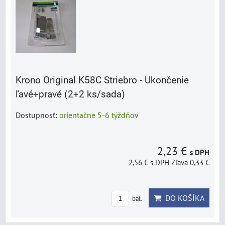
Krono Original K58C Striebro - Ukončenie
ľavé+pravé (2+2 ks/sada)
Dostupnosť:
orientačne 5-6 týždňov
2,23 €
s DPH
2,56 €
s DPH
Zľava 0,33 €
DO KOŠÍKA
bal.